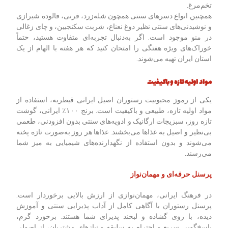
تخم‌مرغ.
همچنین انواع دسرهای سنتی همچون شله‌زرد، فرنی، فالوده شیرازی
و نوشیدنی‌های سنتی نظیر دوغ نعناع، شربت سکنجبین، و چای زغالی
در منو موجود است. اگر به‌دنبال تجربه‌ای متفاوت هستید، حتماً
خوراک‌های ویژه هفتگی را امتحان کنید که هر هفته با الهام از یک
استان ایران تهیه می‌شوند.
مواد اولیه تازه و باکیفیت
یکی از رموز محبوبیت رستوران اصیل ایرانی قیطریه، استفاده از
مواد اولیه تازه، طبیعی و باکیفیت است. برنج ۱۰۰٪ ایرانی، گوشت
تازه روز، سبزیجات ارگانیک و ادویه‌های سنتی بدون افزودنی، طعمی
بی‌نظیر و اصیل به غذاها می‌بخشند. غذاها هر روز به‌صورت تازه پخته
می‌شوند و بدون استفاده از نگهدارنده‌های شیمیایی به میز شما
می‌رسند.
پرسنل حرفه‌ای و مهمان‌نواز
در فرهنگ ایرانی، مهمان‌نوازی از ارزش بالایی برخوردار است.
پرسنل رستوران با آگاهی کامل از آداب پذیرایی سنتی و آموزش‌
دیده، با روی گشاده و لبخند پذیرای شما هستند. برخورد گرم،
پاسخ‌گویی سریع و احترام به سلیقه و نیازهای مشتریان، از اصولی