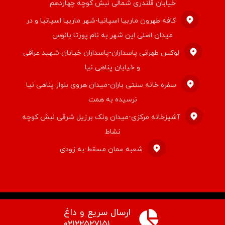
خیابان قلندری شمالی نبش کوچه چهاردهم
کافه طهرون ماربیا اسپانیا-شهر ماربیا اسپانیا و در
میدان اصلی این شهر به نام پورتا بانوس
لوکس طهرانی پاسداران-پاسداران خیابان شهید عراقی
و خیابان پناهی نیا
سفره خانه سنتی باران-میدان هروی بلوار پناهی نیا
نرسیده به همت
آشپزخانه مرکزی-میدان ونک برزیل شرقی نبش کوچه
نشاط
شعبه عمان مسقط-به زودی
ارسال سریع و داغ
© کپی رایت ۲۰۲۶ قالب اکسترا. راستچین سازی توسط
تیم اکسترا
۰۲۱۲۲۵۲۷۱۵۱