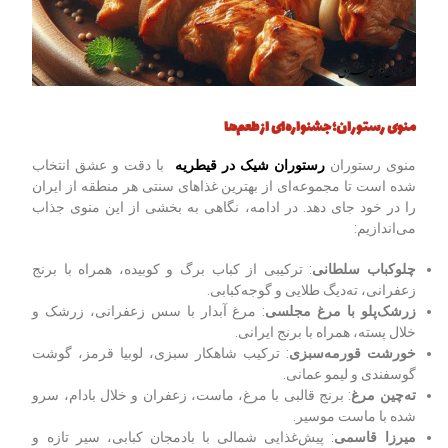
منوی رستوران؛ جشنواره‌ای از طعم‌ها
منوی رستوران
رستوران شیک در قیطریه
با دقت و عشق انتخاب
شده است تا مجموعه‌ای از بهترین غذاهای سنتی هر منطقه از ایران
را در خود جای دهد. در ادامه، نگاهی به بخشی از این منوی جذاب
می‌اندازیم:
چلوکباب سلطانی
: ترکیبی از کباب برگ و کوبیده، همراه با برنج
زعفرانی، ته‌دیگ طلایی و گوجه‌کبابی.
زرشک‌پلو با مرغ مجلسی
: مرغ آبدار با سس زعفرانی، زرشک و
خلال پسته، همراه با برنج ایرانی.
خورشت قورمه‌سبزی
: ترکیب شاهکار سبزی، لوبیا قرمز، گوشت
گوسفندی و لیمو عمانی.
ته‌چین مرغ
: برنج قالبی با مرغ، ماست، زعفران و خلال بادام، سرو
شده با ماست موسیر.
میرزا قاسمی
: پیش‌غذایی شمالی با بادمجان کبابی، سیر تازه و