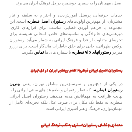
اصیل، مهمانان را به سفری خوشمزه در دل فرهنگ ایران می‌برند.
خدمات حرفه‌ای، پرسنل آموزش‌دیده و احترام به سلیقه و نیاز
مشتریان، از مهم‌ترین اولویت‌های
رستوران اصیل قیطریه
است. این
مجموعه با فراهم آوردن فضایی مناسب برای قرارهای کاری،
دورهمی‌های خانوادگی و مناسبت‌های خاص، انتخابی شایسته برای
تجربه‌ای متفاوت از غذا و فرهنگ ایرانی به شمار می‌آید. رستوران
لوکس طهرانی، جایی برای خلق خاطرات ماندگار است. برای رزرو
میز در
رستورانهای vip قیطریه
با شماره های ما
تماس
بگیرید.
رستوران اصیل ایرانی قیطریه؛ طعم بی‌نظیر ایران در دل تهران
در یکی از دنج‌ترین و سرسبزترین مناطق تهران، یعنی
بهترین
رستوران قیطریه
، که عطر زعفران و طعم غذاهای سنتی ایرانی را با
نهایت ظرافت به مهمانانش هدیه می‌دهد. رستوران اصیل ایرانی
قیطریه نه فقط یک مکان برای صرف غذا، بلکه تجربه‌ای کامل از
مهمان‌نوازی، فرهنگ و هنر آشپزی ایرانی است.
معماری و فضای رستوران؛ سفری به قلب فرهنگ ایرانی