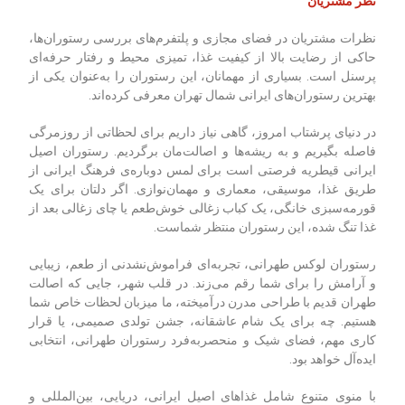
نظر مشتریان
نظرات مشتریان در فضای مجازی و پلتفرم‌های بررسی رستوران‌ها،
حاکی از رضایت بالا از کیفیت غذا، تمیزی محیط و رفتار حرفه‌ای
پرسنل است. بسیاری از مهمانان، این رستوران را به‌عنوان یکی از
بهترین رستوران‌های ایرانی شمال تهران معرفی کرده‌اند.
در دنیای پرشتاب امروز، گاهی نیاز داریم برای لحظاتی از روزمرگی
فاصله بگیریم و به ریشه‌ها و اصالت‌مان برگردیم. رستوران اصیل
ایرانی قیطریه فرصتی است برای لمس دوباره‌ی فرهنگ ایرانی از
طریق غذا، موسیقی، معماری و مهمان‌نوازی. اگر دلتان برای یک
قورمه‌سبزی خانگی، یک کباب زغالی خوش‌طعم یا چای زغالی بعد از
غذا تنگ شده، این رستوران منتظر شماست.
رستوران لوکس طهرانی، تجربه‌ای فراموش‌نشدنی از طعم، زیبایی
و آرامش را برای شما رقم می‌زند. در قلب شهر، جایی که اصالت
طهران قدیم با طراحی مدرن درآمیخته، ما میزبان لحظات خاص شما
هستیم. چه برای یک شام عاشقانه، جشن تولدی صمیمی، یا قرار
کاری مهم، فضای شیک و منحصربه‌فرد رستوران طهرانی، انتخابی
ایده‌آل خواهد بود.
با منوی متنوع شامل غذاهای اصیل ایرانی، دریایی، بین‌المللی و