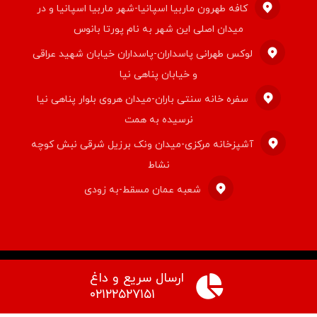
کافه طهرون ماربیا اسپانیا-شهر ماربیا اسپانیا و در
میدان اصلی این شهر به نام پورتا بانوس
لوکس طهرانی پاسداران-پاسداران خیابان شهید عراقی
و خیابان پناهی نیا
سفره خانه سنتی باران-میدان هروی بلوار پناهی نیا
نرسیده به همت
آشپزخانه مرکزی-میدان ونک برزیل شرقی نبش کوچه
نشاط
شعبه عمان مسقط-به زودی
ارسال سریع و داغ
© کپی رایت ۲۰۲۶ قالب اکسترا. راستچین سازی توسط
تیم اکسترا
۰۲۱۲۲۵۲۷۱۵۱