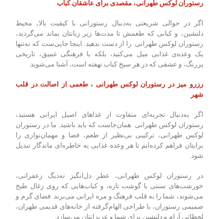
رستوران لوکس طهرانی، مقصدی برای عاشقان کباب
اگر در حوالی شریعتی به‌دنبال رستورانی با کیفیت بالا، محیط
دلنشین، و کبابی که طعمش تا مدت‌ها زیر زبانتان بماند می‌گردید،
رستوران لوکس طهرانی را از دست ندهید. اینجا جایی‌ست که نه‌تنها
یک وعده‌ی غذایی میل می‌کنید، بلکه با فرهنگی عمیق، تاریخی
پررنگ، و عشقی که در هر سیخ کباب نهفته است، آشنا می‌شوید.
رزرو میز در رستوران لوکس طهرانی ، طعمی از اصالت در قلب
شهر
اگر به‌دنبال تجربه‌ای متفاوت از غذاهای اصیل ایرانی هستید،
رستوران لوکس طهرانی همان‌جاست که باید باشید. ما در رستوران
لوکس طهرانی، ترکیبی بی‌نظیر از طعم، فضا و مهمان‌نوازی را
برایتان فراهم کرده‌ایم تا هر وعده غذایی به خاطره‌ای ماندگار تبدیل
شود.
در رستوران لوکس طهرانی، عطر دل‌انگیز ته‌دیگ زعفرانی،
خورشت‌های سنتی با گوشت تازه، و کباب‌هایی که روی زغال طبخ
می‌شوند، شما را به قلب فرهنگ و مزه ایرانی می‌برند. فضای گرم و
صمیمی رستوران، با طراحی الهام‌گرفته از خانه‌های قدیمی طهران،
لحظاتی آرام و دلنشین برای شما و عزیزانتان می‌سازد.