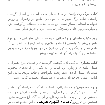
بی‌نظیر رقم می‌زند.
کباب برگ زعفرانی:
برای عاشقان طعم لطیف و اصیل گوشت
راسته، کباب برگ طهرانی با خواباندن خاص در زعفران و روغن
حیوانی، انتخابی ممتاز است. این کباب به‌دلیل استفاده از گوشت تازه
و مهارت در ورز دادن و سیخ‌گیری، بسیار نرم و خوش‌عطر است.
جوجه‌کباب ماستی و زعفرانی:
جوجه‌کباب‌های طهرانی در دو نوع
طبخ می‌شوند: ماستی (با طعم ملایم‌تر و لطیف‌تر) و زعفرانی (با
طعم تندتر و رنگ زرد طلایی جذاب). هر دو نوع با مرغ تازه و بدون
استفاده از رنگ یا مواد نگهدارنده تهیه می‌شوند.
کباب بختیاری:
ترکیب لذیذ گوشت گوسفندی و فیله‌ی مرغ، همراه با
فلفل دلمه‌ای و پیاز، این کباب را به یکی از گزینه‌های محبوب
مشتریان تبدیل کرده است. پخت یکنواخت و طعم دودی ملایم، این
کباب را هم برای جوانان و هم برای سالمندان مطلوب کرده است.
چنجه مخصوص:
چنجه طهرانی با استفاده از گوشت راسته گوسفند یا
گوساله، در ترکیبی از زعفران، آبلیمو و ماست ترش خوابانده
می‌شود و پس از پخت، با سبزی تازه و نان سنگک داغ سرو می‌شود.
همچنین برای رزرو
کافه های لاکچری شریعتی
با این مجموعه تماس