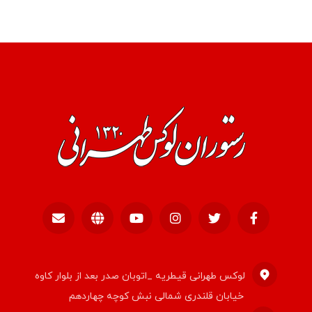
لوکس طهرانی قیطریه _اتوبان صدر بعد از بلوار کاوه
خیابان قلندری شمالی نبش کوچه چهاردهم