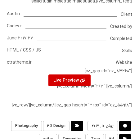
sollicitudin molestie malesuada.[/vc_column_text]
Austin
Client
Codevz
Created by
۲۷ June ۲۰۱۷
Completed
HTML / CSS / JS
Skills
xtratheme.ir
Website
[cz_gap id=”cz_۸۳۲۶۰″]
Live Preview
[/vc_column][vc_column width=”۲/۳″]
[cz_gap height=”۳۰px” id=”cz_۵۵۹۱۸″][/vc_column][/vc_row]
ژوئن ۱۰, ۲۰۱۷
۳D Design
Photography