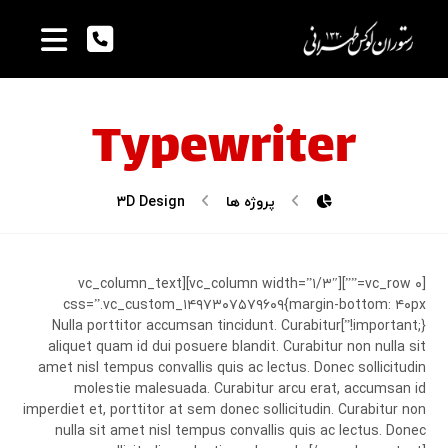
Typewriter
پروژه ها
۳D Design
[vc_row ۰=””][vc_column width=”۱/۳″][vc_column_text
css=”.vc_custom_۱۴۹۷۳۰۷۵۷۹۶۰۹{margin-bottom: ۴۰px
!important;}”]Nulla porttitor accumsan tincidunt. Curabitur
aliquet quam id dui posuere blandit. Curabitur non nulla sit
amet nisl tempus convallis quis ac lectus. Donec sollicitudin
molestie malesuada. Curabitur arcu erat, accumsan id
imperdiet et, porttitor at sem donec sollicitudin. Curabitur non
nulla sit amet nisl tempus convallis quis ac lectus. Donec