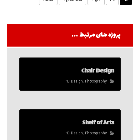
writer
Typewriter
Type
۳d
پروژه های مرتبط ...
Chair Design
۳D Design
,
Photography
Shelf of Arts
۳D Design
,
Photography