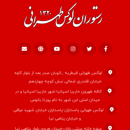
لوکس طهرانی قیطریه _اتوبان صدر بعد از بلوار کاوه
خیابان قلندری شمالی نبش کوچه چهاردهم
کافه طهرون ماربیا اسپانیا-شهر ماربیا اسپانیا و در
میدان اصلی این شهر به نام پورتا بانوس
لوکس طهرانی پاسداران-پاسداران خیابان شهید عراقی
و خیابان پناهی نیا
سفره خانه سنتی باران-میدان هروی بلوار پناهی نیا