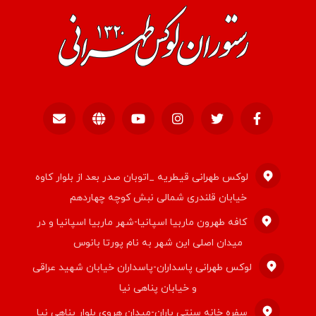
لوکس طهرانی قیطریه _اتوبان صدر بعد از بلوار کاوه
خیابان قلندری شمالی نبش کوچه چهاردهم
کافه طهرون ماربیا اسپانیا-شهر ماربیا اسپانیا و در
میدان اصلی این شهر به نام پورتا بانوس
لوکس طهرانی پاسداران-پاسداران خیابان شهید عراقی
و خیابان پناهی نیا
سفره خانه سنتی باران-میدان هروی بلوار پناهی نیا