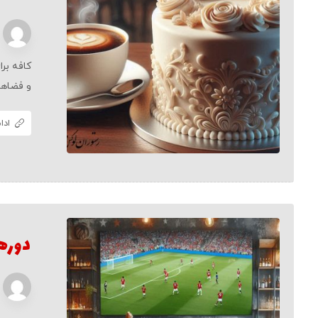
کافه برا
و فضاهای
ادا
دوره