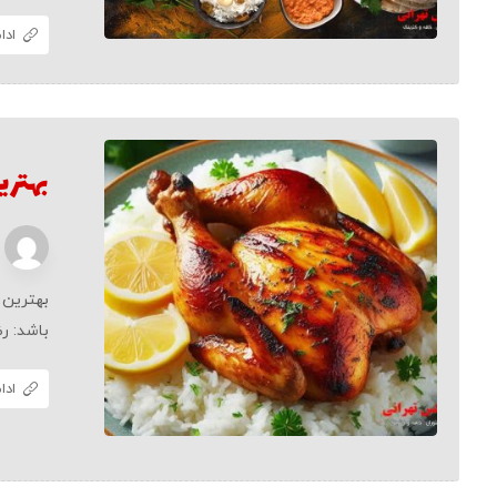
ادا
بهتری
بهترین 
باشد: ر
ادا