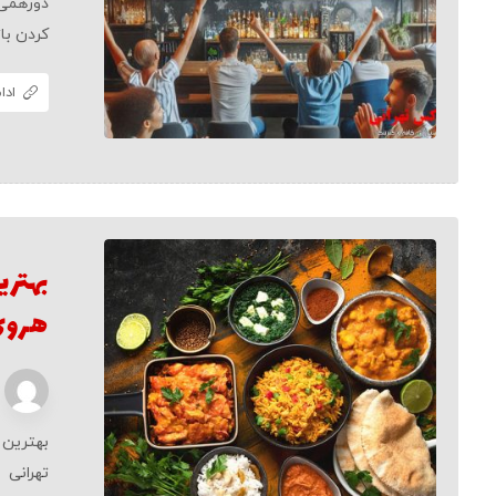
دورهمی 
کردن باز
ادا
بهتری
هروی
بهترین 
تهرانی ب