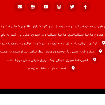
طهرانی قیطریه _اتوبان صدر بعد از بلوار کاوه خیابان قلندری شمالی نبش ک
 طهرون ماربیا اسپانیا-شهر ماربیا اسپانیا و در میدان اصلی این شهر به نام 
لوکس طهرانی پاسداران-پاسداران خیابان شهید عراقی و خیابان پناهی نی
سفره خانه سنتی باران-میدان هروی بلوار پناهی نیا نرسیده به همت
آشپزخانه مرکزی-میدان ونک برزیل شرقی نبش کوچه نشاط
شعبه عمان مسقط-به زودی
© کپی رایت ۲۰۲۶ قالب اکسترا. راستچین سازی توسط
تیم اکسترا