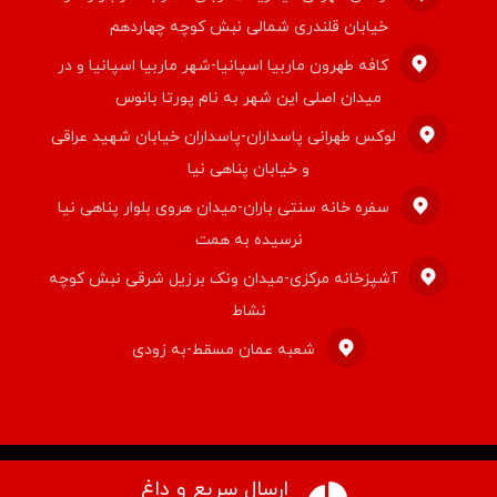
خیابان قلندری شمالی نبش کوچه چهاردهم
کافه طهرون ماربیا اسپانیا-شهر ماربیا اسپانیا و در
میدان اصلی این شهر به نام پورتا بانوس
لوکس طهرانی پاسداران-پاسداران خیابان شهید عراقی
و خیابان پناهی نیا
سفره خانه سنتی باران-میدان هروی بلوار پناهی نیا
نرسیده به همت
آشپزخانه مرکزی-میدان ونک برزیل شرقی نبش کوچه
نشاط
شعبه عمان مسقط-به زودی
ارسال سریع و داغ
© کپی رایت ۲۰۲۶ قالب اکسترا. راستچین سازی توسط
تیم اکسترا