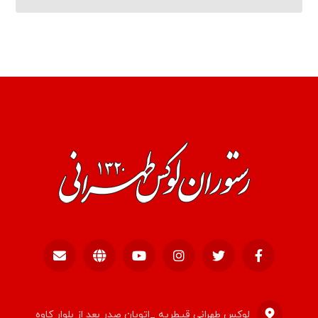
لوکس طهرانی قیطریه _اتوبان صدر بعد از بلوار کاوه