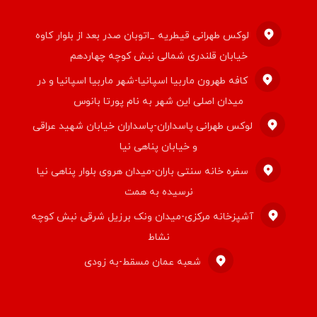
لوکس طهرانی قیطریه _اتوبان صدر بعد از بلوار کاوه
خیابان قلندری شمالی نبش کوچه چهاردهم
کافه طهرون ماربیا اسپانیا-شهر ماربیا اسپانیا و در
میدان اصلی این شهر به نام پورتا بانوس
لوکس طهرانی پاسداران-پاسداران خیابان شهید عراقی
و خیابان پناهی نیا
سفره خانه سنتی باران-میدان هروی بلوار پناهی نیا
نرسیده به همت
آشپزخانه مرکزی-میدان ونک برزیل شرقی نبش کوچه
نشاط
شعبه عمان مسقط-به زودی