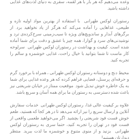
وعده می‌دهیم که هر بار با هر لقمه، سفری به دنیای لذت‌های غذایی
داشته باشید.
رستوران لوکس طهرانی با استفاده از بهترین مواد اولیه تازه و
طبیعی، غذاهایی را آماده می‌کند که هرگز از یاد نخواهید برد. از
برگرهای آبدار و ساندویچ‌های ویژه تا سیب‌زمینی سرخ‌کرده‌ی ترد و
نوشیدنی‌های سرد و گوارا، همه چیز با عشق و دقت برای شما آماده
شده است. کیفیت و بهداشت در رستوران لوکس طهرانی سرلوحه
کار ماست تا شما بتوانید با خیال راحت، غذایی خوشمزه و سالم را
تجربه کنید.
محیط دنج و دوستانه رستوران لوکس طهرانی ، همراه با برخورد گرم
و حرفه‌ای پرسنل، فضایی فراهم کرده که هر وعده غذایی برای شما
به یک خاطره خوش تبدیل شود. موقعیت ممتاز در خیابان شریعتی نیز
باعث شده دسترسی به رستوران ما برای همه آسان و سریع باشد.
علاوه بر کیفیت عالی غذا، رستوران لوکس طهرانی خدمات سفارش
آنلاین و ارسال سریع را نیز ارائه می‌دهد تا در هر کجا که هستید، طعم
خوش فست فود شریعتی را بچشید. اگر می‌خواهید طعمی واقعی از
فست فود در تهران را تجربه کنید، حتما سری به رستوران لوکس
طهرانی بزنید و از منوی متنوع و خوشمزه ما لذت ببرید. منتظر
دیدارتان هستیم!