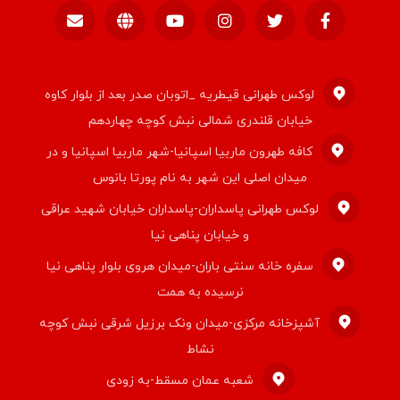
لوکس طهرانی قیطریه _اتوبان صدر بعد از بلوار کاوه
خیابان قلندری شمالی نبش کوچه چهاردهم
کافه طهرون ماربیا اسپانیا-شهر ماربیا اسپانیا و در
میدان اصلی این شهر به نام پورتا بانوس
لوکس طهرانی پاسداران-پاسداران خیابان شهید عراقی
و خیابان پناهی نیا
سفره خانه سنتی باران-میدان هروی بلوار پناهی نیا
نرسیده به همت
آشپزخانه مرکزی-میدان ونک برزیل شرقی نبش کوچه
نشاط
شعبه عمان مسقط-به زودی