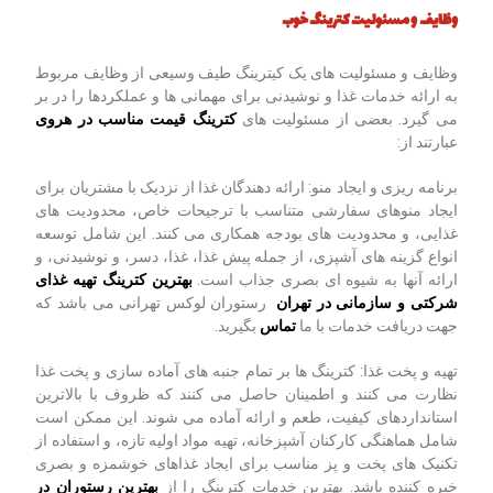
وظایف و مسئولیت
کترینگ خوب
وظایف و مسئولیت های یک کیترینگ طیف وسیعی از وظایف مربوط
به ارائه خدمات غذا و نوشیدنی برای مهمانی ها و عملکردها را در بر
می گیرد. بعضی از مسئولیت های
کترینگ قیمت مناسب در هروی
عبارتند از:
برنامه ریزی و ایجاد منو: ارائه دهندگان غذا از نزدیک با مشتریان برای
ایجاد منوهای سفارشی متناسب با ترجیحات خاص، محدودیت های
غذایی، و محدودیت های بودجه همکاری می کنند. این شامل توسعه
انواع گزینه های آشپزی، از جمله پیش غذا، غذا، دسر، و نوشیدنی، و
ارائه آنها به شیوه ای بصری جذاب است.
بهترین کترینگ تهیه غذای
شرکتی و سازمانی در تهران
رستوران لوکس تهرانی می باشد که
جهت دریافت خدمات با ما
تماس
بگیرید.
تهیه و پخت غذا: کترینگ ها بر تمام جنبه های آماده سازی و پخت غذا
نظارت می کنند و اطمینان حاصل می کنند که ظروف با بالاترین
استانداردهای کیفیت، طعم و ارائه آماده می شوند. این ممکن است
شامل هماهنگی کارکنان آشپزخانه، تهیه مواد اولیه تازه، و استفاده از
تکنیک های پخت و پز مناسب برای ایجاد غذاهای خوشمزه و بصری
خیره کننده باشد. بهترین خدمات کترینگ را از
بهترین رستوران در