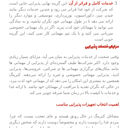
خدمات کامل و فراتر از آن:
این گزینه نهایی پذیرایی جایی است
که شرکت از خود غذا فراتر می رود و چندین خدمات دیگر مانند
چیدن میز، دکوراسیون، نورپردازی، موسیقی و موارد دیگر را
ارائه می دهد تا در طول مهمانی خود نگران نباشید. و به سادگی
می توانید با مهمانان خود لذت ببرید. اگر در یک مهمانی خصوصی
میزبانی می کنید و با یک تیم مهمانی کار نمی کنید، این گزینه
خوبی است.
مزایای خدمات پذیرایی
وقتی صحبت از خدمات پذیرایی به میان می آید، مزایای بسیار زیادی
وجود دارد. اکثر شرکت‌ها طیف گسترده‌ای از پذیرایی از مهمانی ها
مانند مکان‌های برگزاری مهمانی ها ی شرکتی، عروسی‌ها، پذیرایی
لذیذ، پذیرایی مهمانی خصوصی و غیره را ارائه می‌دهند. کترینگ
همچنین به مشتری این امکان را می دهد که از مهمانی خود لذت ببرد،
در حالی که نگران تغذیه یا مراقبت از مهمانان خود نباشد. با ارائه غذا
و خدمات با کیفیت بالا در زمان شما صرفه جویی می کند.
اهمیت انتخاب تجهیزات پذیرایی مناسب
مشاغل کترینگ در حال رونق هستند و جای تعجب نیست که چرا.
مردم غذا را دوست دارند و مخصوصاً دوست دارند که شخص دیگری
آن را بپزد و برایشان سرو کند. چه در حال اداره یک رستوران با