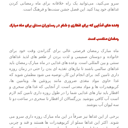
سرو می‌کنید، می‌توانید یک راه خلاقانه برای ماه رمضانی کردن
غذاهای خود پیدا کنید. این فصل جشن سنت‌ها و فرهنگ است.
وعده های غذایی که برای افطاری و شام در رستوران سنتی
برای
ماه مبارک
رمضان مناسب است
ماه مبارک رمضان فرصتی عالی برای گذراندن وقت خود برای
خانواده و دوستان صمیمی و لذت بردن از طعم های لذیذ غذاهای
سنتی و بین المللی است. وعده های غذایی در ماه مبارک رمضان باید
غذاهای سالمی باشند تا نیازهای تغذیه ای بدن را حتی در زمان روزه
داری تامین کند. برای انجام این کار، توصیه می شود مطمئن شوید که
غذا حاوی مواد مغذی ضروری مانند پروتئین ها، ویتامین ها،
کربوهیدرات ها و مواد معدنی است. از آنجایی که غذا های سحری و
افطار باید نیاز های غذایی شما را در طول روزه داری تامین کند لازم
است آب کافی بنوشید. بزرگسالان از افطار تا سحری در ساعت دو تا
سه لیوان آب بنوشند.
برخی از این غذاها نیز صرفاً در این ماه مبارک روزه داری سرو می
شوند. اکثر این غذاها مملو از کربوهیدرات ها هستند و قند و چربی