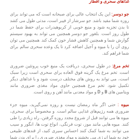
غذاهای سحری و افطار
جو دوسر:
این یک انتخاب عالی برای صبحانه است که می تواند برای
روزه شما مفید باشد. جو سرشار از فیبر است، مدتی طول می کشد
تا بدن تجزیه شود و منبع خوبی از کربوهیدرات برای حفظ شما در
طول روز است. بلغور جو دوسر همچنین می تواند به بهبود سیستم
گوارش شما و همچنین کاهش فشار خون کمک کند. همچنین می توان
روی آن را با میوه و آجیل اضافه کرد تا یک وعده سحری سالم برای
شما فراهم کند
.
تخم مرغ:
در طول سحری، دریافت یک منبع خوب پروتئین ضروری
است. تخم مرغ یک گزینه فوق العاده برای سحری است زیرا سبک
است، می تواند به روش های مختلف درست شود و با غذاهای دیگر
تکمیل شود. تخم مرغ همچنین حاوی مواد مغذی ضروری مانند
ویتامین های
B
و
D
و مواد معدنی مانند آهن و روی است.
میوه :
حتی اگر ماه رمضان نیست و روزه نمی‌گیرید، میوه جزء
ضروری همه رژیم‌های غذایی سالم است. و مخصوصاً برای سحری،
میوه ها می توانند قبل از شروع مجدد روزه گرفتن، راه زیادی را طی
کنند. میوه هایی مانند موز، توت فرنگی، انواع توت ها، انگور و سیب
می توانند به شما کمک کنند احساس سیری کنید، از قندهای طبیعی
خود به شما انرژی می بخشند و مواد مغذی ضروری را برای بدن شما