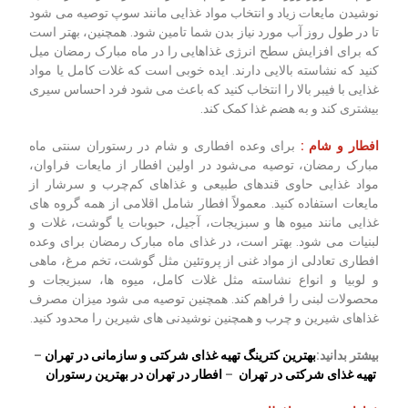
نوشیدن مایعات زیاد و انتخاب مواد غذایی مانند سوپ توصیه می شود
تا در طول روز آب مورد نیاز بدن شما تامین شود. همچنین، بهتر است
که برای افزایش سطح انرژی غذاهایی را در ماه مبارک رمضان میل
کنید که نشاسته بالایی دارند. ایده خوبی است که غلات کامل یا مواد
غذایی با فیبر بالا را انتخاب کنید که باعث می شود فرد احساس سیری
بیشتری کند و به هضم غذا کمک کند.
افطار و شام :
برای وعده افطاری و شام در رستوران سنتی ماه
مبارک رمضان، توصیه می‌شود در اولین افطار از مایعات فراوان،
مواد غذایی حاوی قندهای طبیعی و غذاهای کم‌چرب و سرشار از
مایعات استفاده کنید. معمولاً افطار شامل اقلامی از همه گروه های
غذایی مانند میوه ها و سبزیجات، آجیل، حبوبات یا گوشت، غلات و
لبنیات می شود. بهتر است، در غذای ماه مبارک رمضان برای وعده
افطاری تعادلی از مواد غنی از پروتئین مثل گوشت، تخم مرغ، ماهی
و لوبیا و انواع نشاسته مثل غلات کامل، میوه ها، سبزیجات و
محصولات لبنی را فراهم کند. همچنین توصیه می شود میزان مصرف
غذاهای شیرین و چرب و همچنین نوشیدنی های شیرین را محدود کنید.
بیشتر بدانید:
بهترین کترینگ تهیه غذای شرکتی و سازمانی در تهران
–
تهیه غذای شرکتی در تهران
–
افطار در تهران در بهترین رستوران