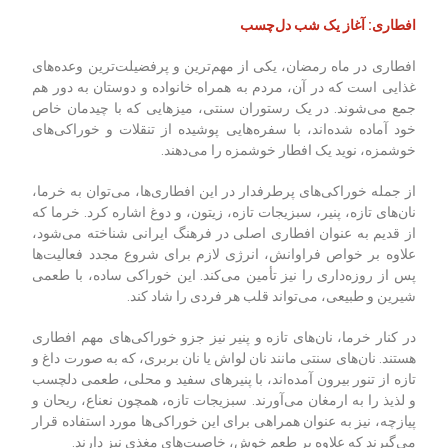
افطاری: آغاز یک شب دل‌چسب
افطاری در ماه رمضان، یکی از مهم‌ترین و پرفضیلت‌ترین وعده‌های
غذایی است که در آن، مردم به همراه خانواده و دوستان به دور هم
جمع می‌شوند. در یک رستوران سنتی، میزهایی که با چیدمان خاص
خود آماده شده‌اند، با سفره‌هایی پوشیده از تنقلات و خوراکی‌های
خوشمزه، نوید یک افطار خوشمزه را می‌دهند
.
از جمله خوراکی‌های پرطرفدار در این افطاری‌ها، می‌توان به خرما،
نان‌های تازه، پنیر، سبزیجات تازه، زیتون، و دوغ اشاره کرد. خرما که
از قدیم به عنوان افطاری اصلی در فرهنگ ایرانی شناخته می‌شود،
علاوه بر خواص فراوانش، انرژی لازم برای شروع مجدد فعالیت‌ها
پس از روزه‌داری را نیز تأمین می‌کند. این خوراکی ساده، با طعمی
شیرین و طبیعی، می‌تواند قلب هر فردی را شاد کند
.
در کنار خرما، نان‌های تازه و پنیر نیز جزو خوراکی‌های مهم افطاری
هستند. نان‌های سنتی مانند نان لواش یا نان بربری، که به صورت داغ و
تازه از تنور بیرون آمده‌اند، با پنیرهای سفید و محلی، طعمی دلچسب
و لذیذ را به ارمغان می‌آورند. سبزیجات تازه، همچون نعناع، ریحان و
پیازچه، نیز به عنوان همراهی برای این خوراکی‌ها مورد استفاده قرار
می‌گیرند که علاوه بر طعم خوش، خاصیت‌های مغذی نیز دارند
.