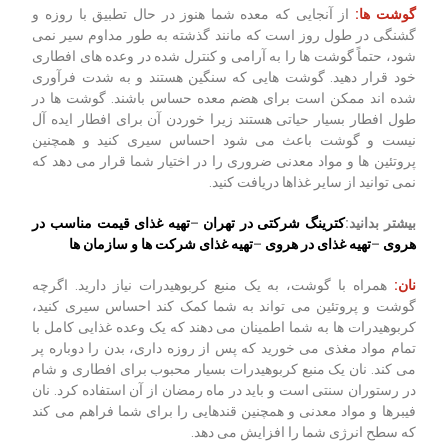
گوشت ها:
از آنجایی که معده شما هنوز در حال تطبیق با روزه و
گشنگی در طول روز است که مانند گذشته به طور مداوم سیر نمی
شود، حتماً گوشت ها را به آرامی و کنترل شده در وعده های افطاری
خود قرار دهید. گوشت هایی که سنگین هستند و به شدت فرآوری
شده اند ممکن است برای هضم معده حساس باشند. گوشت ها در
طول افطار بسیار حیاتی هستند زیرا خوردن آن برای افطار ایده آل
نیست و گوشت باعث می شود احساس سیری کنید و همچنین
پروتئین ها و مواد معدنی ضروری را در اختیار شما قرار می دهد که
نمی توانید از سایر غذاها دریافت کنید.
بیشتر بدانید:
کترینگ شرکتی در تهران
–
تهیه غذای قیمت مناسب در
هروی
–
تهیه غذای در هروی
–
تهیه غذای شرکت ها و سازمان ها
نان:
همراه با گوشت، به یک منبع کربوهیدرات نیاز دارید. اگرچه
گوشت و پروتئین می تواند به شما کمک کند احساس سیری کنید،
کربوهیدرات ها به شما اطمینان می دهند که یک وعده غذایی کامل با
تمام مواد مغذی می خورید که پس از روزه داری، بدن را دوباره پر
می کند. نان یک منبع کربوهیدرات بسیار محبوب برای افطاری و شام
در رستوران سنتی است و باید در ماه رمضان از آن استفاده کرد. نان
فیبرها و مواد معدنی و همچنین قندهایی را برای شما فراهم می کند
که سطح انرژی شما را افزایش می دهد.