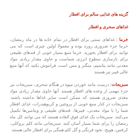
گزینه های غذایی سالم برای افطار
غذاهای سحری و افطار
خرما :
غذاهای سنتی برای افطار در تمام خانه ها در ماه رمضان،
خرما جزء ضروری روزه بوده و معمولا اولین چیزی است که می
توانید برای افطار بخورید. خرما منبع بسیار خوبی از قندهای طبیعی
برای بازسازی سطوح انرژی شماست و حاوی مقدار زیادی مواد
معدنی مانند پتاسیم، منگنز و مس است. فراموش نکنید که آنها منبع
عالی فیبر نیز هستند.
سبزیجات:
درست مانند خوردن میوه در هنگام سحری، سبزیجات نیز
جزء مهمی از وعده های افطار هستند. آنها حاوی مقدار زیادی مواد
مغذی ضروری هستند که ممکن است سایر غذاها نداشته باشند.
سبزیجات در کنار منبع خوبی از پروتئین و کربوهیدرات، غذای افطار
شما را با مواد معدنی، فیبرها، قندهای طبیعی و ویتامین‌ها تکمیل
می‌کنند. سبزیجات یک غذای فوق العاده هستند که می توانند کل ماه
رمضان را برای شما بسیار آسان کنند. سبزیجاتی مانند کلم بروکلی،
کرفس، هویج، نخود فرنگی و گل کلم همگی برای افطار عالی هستند.