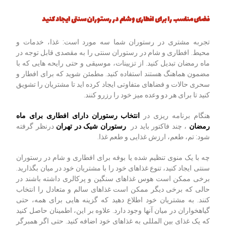
فضای مناسب را برای افطاری و شام در رستوران سنتی ایجاد کنید
تجربه مشتری در رستوران شما سه مورد است: غذا، خدمات و
محیط. افطاری و شام در رستوران سنتی را به مقصدی قابل توجه در
ماه رمضان تبدیل کنید. از تزیینات، موسیقی و حتی رایحه هایی که با
مضمون هماهنگ هستند استفاده کنید. مطمئن شوید که برای افطار و
سحری حالات و فضاهای متفاوتی ایجاد کرده اید تا مشتریان را تشویق
کنید تا برای هر دو وعده میز خود را رزرو کنند.
هنگام برنامه ریزی در
انتخاب رستوران دارای افطاری برای ماه
رمضان
، چند فاکتور باید در
رستوران شیک در تهران
درنظر گرفته
شود: تم، طعم، ارزش غذایی و طعم غذا.
چه با یک منوی تنظیم شده یا بوفه برای افطاری و شام در رستوران
سنتی ایجاد کنید، تنوع غذاهای خود را با مشتریان خود در میان بگذارید.
برخی ممکن است هوس غذاهای سنگین و پرکالری داشته باشند در
حالی که برخی دیگر ممکن است غذاهای سالم و متعادل را انتخاب
کنند. به مشتریان خود اطلاع دهید که گزینه هایی برای همه، حتی
گیاهخواران در میان آنها وجود دارد. علاوه بر این، اطمینان حاصل کنید
که یک غذای بین المللی به غذاهای خود اضافه کنید. حتی اگر همبرگر