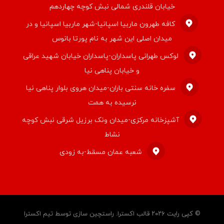
خیابان قلندری شمالی نبش کوچه چهاردهم
کافه طهرون ماربیا اسپانیا-شهر ماربیا اسپانیا و در
میدان اصلی این شهر به نام پورتا بانوس
لوکس طهرانی پاسداران-پاسداران خیابان شهید عراقی
و خیابان پناهی نیا
سفره خانه سنتی باران-میدان هروی بلوار پناهی نیا
نرسیده به همت
آشپزخانه مرکزی-میدان ونک برزیل شرقی نبش کوچه
نشاط
شعبه عمان مسقط-به زودی
© کپی رایت ۲۰۲۶ قالب اکسترا. راستچین سازی توسط
تیم اکسترا