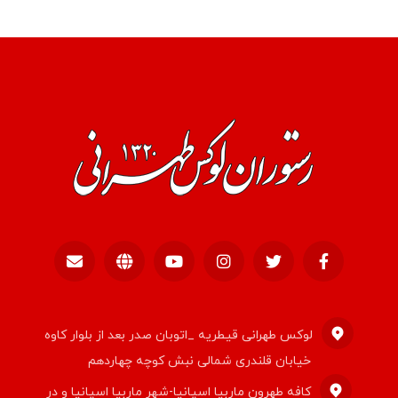
لوکس طهرانی قیطریه _اتوبان صدر بعد از بلوار کاوه
خیابان قلندری شمالی نبش کوچه چهاردهم
کافه طهرون ماربیا اسپانیا-شهر ماربیا اسپانیا و در