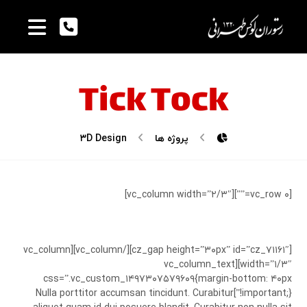
Tick Tock
پروژه ها
۳D Design
[vc_row ۰=””][vc_column width=”۲/۳″]
[cz_gap height=”۳۰px” id=”cz_۷۱۱۶۱″][/vc_column][vc_column
width=”۱/۳″][vc_column_text
css=”.vc_custom_۱۴۹۷۳۰۷۵۷۹۶۰۹{margin-bottom: ۴۰px
!important;}”]Nulla porttitor accumsan tincidunt. Curabitur