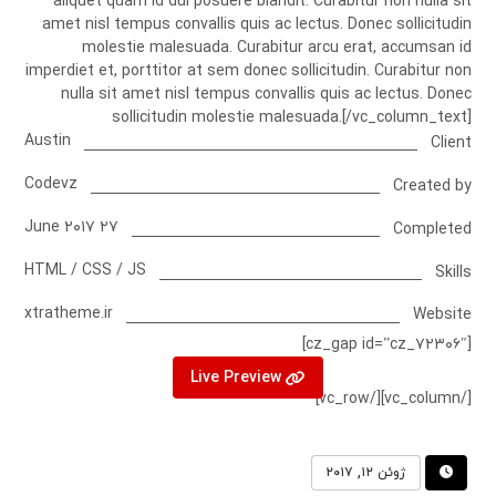
aliquet quam id dui posuere blandit. Curabitur non nulla sit
amet nisl tempus convallis quis ac lectus. Donec sollicitudin
molestie malesuada. Curabitur arcu erat, accumsan id
imperdiet et, porttitor at sem donec sollicitudin. Curabitur non
nulla sit amet nisl tempus convallis quis ac lectus. Donec
sollicitudin molestie malesuada.[/vc_column_text]
Austin
Client
Codevz
Created by
۲۷ June ۲۰۱۷
Completed
HTML / CSS / JS
Skills
xtratheme.ir
Website
[cz_gap id=”cz_۷۲۳۰۶″]
Live Preview
[/vc_column][/vc_row]
ژوئن ۱۲, ۲۰۱۷