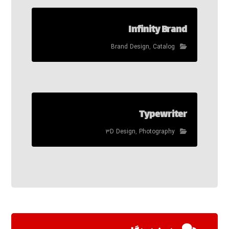
Infinity Brand
Brand Design
,
Catalog
Typewriter
۳D Design
,
Photography