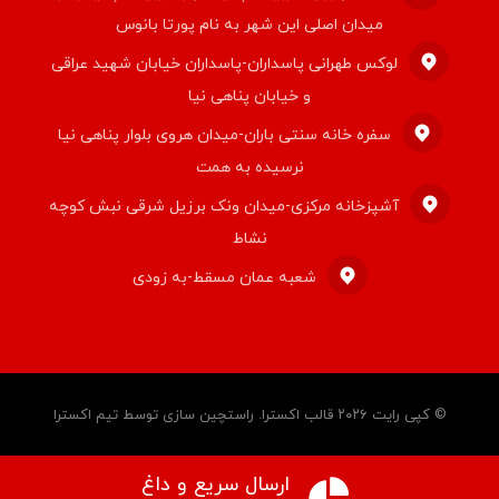
میدان اصلی این شهر به نام پورتا بانوس
لوکس طهرانی پاسداران-پاسداران خیابان شهید عراقی
و خیابان پناهی نیا
سفره خانه سنتی باران-میدان هروی بلوار پناهی نیا
نرسیده به همت
آشپزخانه مرکزی-میدان ونک برزیل شرقی نبش کوچه
نشاط
شعبه عمان مسقط-به زودی
© کپی رایت ۲۰۲۶ قالب اکسترا. راستچین سازی توسط
تیم اکسترا
ارسال سریع و داغ