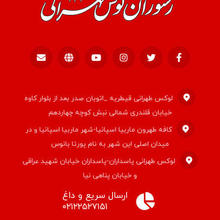
لوکس طهرانی قیطریه _اتوبان صدر بعد از بلوار کاوه
خیابان قلندری شمالی نبش کوچه چهاردهم
کافه طهرون ماربیا اسپانیا-شهر ماربیا اسپانیا و در
میدان اصلی این شهر به نام پورتا بانوس
لوکس طهرانی پاسداران-پاسداران خیابان شهید عراقی
و خیابان پناهی نیا
سفره خانه سنتی باران-میدان هروی بلوار پناهی نیا
ارسال سریع و داغ
۰۲۱۲۲۵۲۷۱۵۱
نرسیده به همت