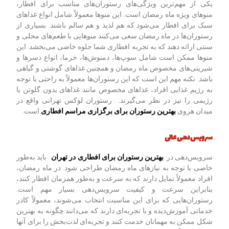
یکی از مهم‌ترین ویژگی‌های رستوران‌های مناسب برای افطار،
منوهای ویژه ماه رمضان است. این منوها معمولاً شامل انواع غذاهای
سبک برای افطار می‌شود که هم لذیذ و هم سالم باشند. بسیاری از
رستوران‌ها در ماه رمضان سعی می‌کنند منوهایی با طعم‌های محلی و
سنتی ارائه دهند که به تجربه افطاری شما جلوه خاصی می‌بخشد. این
منوها ممکن است شامل سوپ‌ها، دمنوش‌ها، خرما، انواع دسرها و
شیرینی‌های مخصوص ماه رمضان و همچنین غذاهای گوشتی و گیاهی
باشد. نکته مهم این است که این رستوران‌ها معمولاً به راحتی با توجه
به رژیم غذایی افراد، غذاهای مخصوص مانند غذاهای بدون گلوتن یا
رژیمی را نیز در نظر می‌گیرند. رستوران لوکس تهرانی واقع در
میدان هروی
بهترین رستوران برای برگزاری مراسم افطاری
است.
سرویس‌دهی عالی
سرویس‌دهی در
بهترین رستوران برای افطاری در تهران
باید به‌طور
خاصی با توجه به نیازهای ماه رمضان طراحی شود. در ماه رمضان،
افراد معمولاً تمایل دارند که به سرعت و به‌طور همزمان افطار کنند،
بنابراین سرعت و کیفیت سرویس‌دهی بسیار مهم است.
رستوران‌هایی که برای این مناسبت انتخاب می‌شوند، معمولاً کادر
خدماتی آموزش‌دیده و با تجربه‌ای دارند که می‌دانند چگونه به بهترین
شکل ممکن به مهمانان خدمت کنند و تجربه‌ای لذت‌بخش را برای آنها