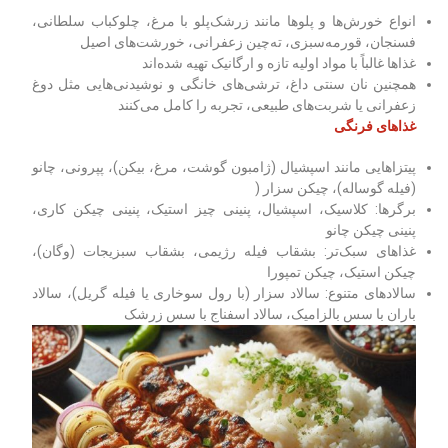
انواع خورش‌ها و پلوها مانند زرشک‌پلو با مرغ، چلوکباب سلطانی،
فسنجان، قورمه‌سبزی، ته‌چین زعفرانی، خورشت‌های اصیل
غذاها غالباً با مواد اولیه تازه و ارگانیک تهیه شده‌اند
همچنین نان سنتی داغ، ترشی‌های خانگی و نوشیدنی‌هایی مثل دوغ
زعفرانی یا شربت‌های طبیعی، تجربه را کامل می‌کنند
غذاهای فرنگی
پیتزاهایی مانند اسپشیال (ژامبون گوشت، مرغ، بیکن)، پپرونی، چانو
(فیله گوساله)، چیکن سزار (
برگرها: کلاسیک، اسپشیال، پنینی چیز استیک، پنینی چیکن کاری،
پنینی چیکن چانو
غذاهای سبک‌تر: بشقاب فیله رژیمی، بشقاب سبزیجات (وگان)،
چیکن استیک، چیکن تمپورا
سالادهای متنوع: سالاد سزار (با رول سوخاری یا فیله گریل)، سالاد
باران با سس بالزامیک، سالاد اسفناج با سس زرشک