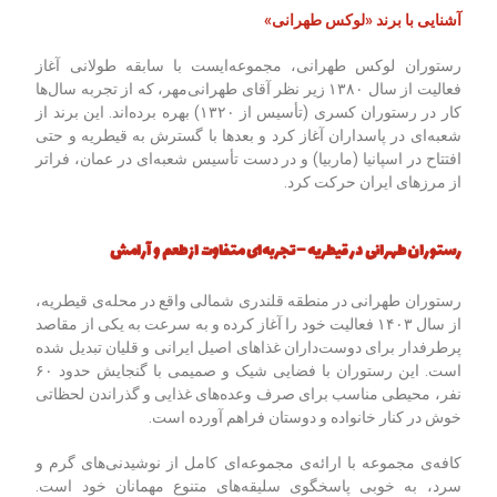
آشنایی با برند «لوکس طهرانی
»
رستوران لوکس طهرانی، مجموعه‌ایست با سابقه طولانی آغاز
فعالیت از سال ۱۳۸۰ زیر نظر آقای طهرانی‌مهر، که از تجربه سال‌ها
کار در رستوران کسری (تأسیس از ۱۳۲۰) بهره برده‌اند. این برند از
شعبه‌ای در پاسداران آغاز کرد و بعدها با گسترش به قیطریه و حتی
افتتاح در اسپانیا (ماربیا) و در دست تأسیس شعبه‌ای در عمان، فراتر
از مرزهای ایران حرکت کرد.
رستوران طهرانی در قیطریه
–
تجربه‌ای متفاوت از طعم و آرامش
رستوران طهرانی در منطقه قلندری شمالی واقع در محله‌ی قیطریه،
از سال ۱۴۰۳ فعالیت خود را آغاز کرده و به سرعت به یکی از مقاصد
پرطرفدار برای دوست‌داران غذاهای اصیل ایرانی و قلیان تبدیل شده
است. این رستوران با فضایی شیک و صمیمی با گنجایش حدود ۶۰
نفر، محیطی مناسب برای صرف وعده‌های غذایی و گذراندن لحظاتی
خوش در کنار خانواده و دوستان فراهم آورده است.
کافه‌ی مجموعه با ارائه‌ی مجموعه‌ای کامل از نوشیدنی‌های گرم و
سرد، به خوبی پاسخگوی سلیقه‌های متنوع مهمانان خود است.