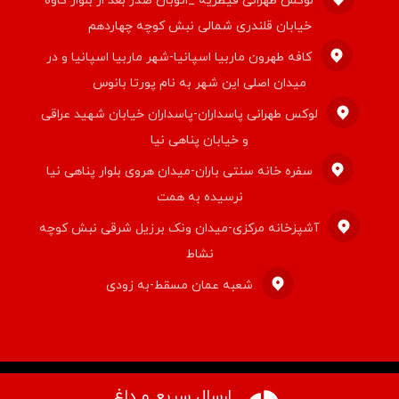
لوکس طهرانی قیطریه _اتوبان صدر بعد از بلوار کاوه
خیابان قلندری شمالی نبش کوچه چهاردهم
کافه طهرون ماربیا اسپانیا-شهر ماربیا اسپانیا و در
میدان اصلی این شهر به نام پورتا بانوس
لوکس طهرانی پاسداران-پاسداران خیابان شهید عراقی
و خیابان پناهی نیا
سفره خانه سنتی باران-میدان هروی بلوار پناهی نیا
نرسیده به همت
آشپزخانه مرکزی-میدان ونک برزیل شرقی نبش کوچه
نشاط
شعبه عمان مسقط-به زودی
ارسال سریع و داغ
© کپی رایت ۲۰۲۶ قالب اکسترا. راستچین سازی توسط
تیم اکسترا