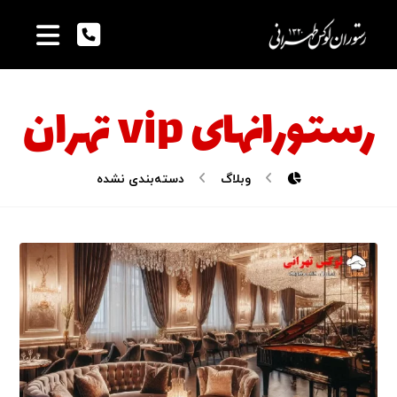
رستورانهای vip تهران
وبلاگ
دسته‌بندی نشده