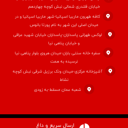
خیابان قلندری شمالی نبش کوچه چهاردهم
کافه طهرون ماربیا اسپانیا-شهر ماربیا اسپانیا و در
میدان اصلی این شهر به نام پورتا بانوس
لوکس طهرانی پاسداران-پاسداران خیابان شهید عراقی
و خیابان پناهی نیا
سفره خانه سنتی باران-میدان هروی بلوار پناهی نیا
نرسیده به همت
آشپزخانه مرکزی-میدان ونک برزیل شرقی نبش کوچه
نشاط
شعبه عمان مسقط-به زودی
ارسال سریع و داغ
© کپی رایت ۲۰۲۶ قالب اکسترا. راستچین سازی توسط
تیم اکسترا