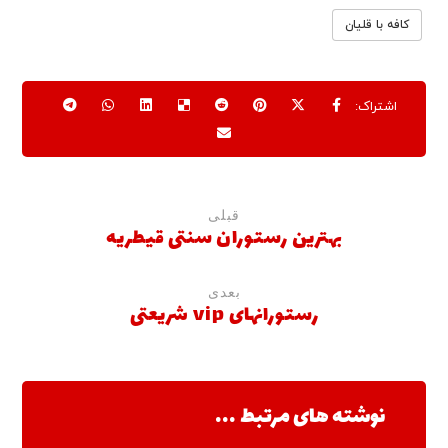
کافه با قلیان
قبلی
بهترین رستوران سنتی قیطریه
بعدی
رستورانهای vip شریعتی
نوشته های مرتبط ...