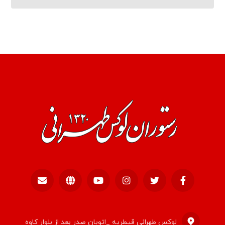
لوکس طهرانی قیطریه _اتوبان صدر بعد از بلوار کاوه