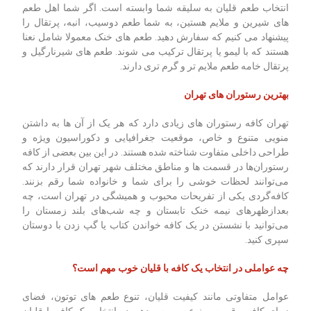
انتخاب طعم قلیان به سلیقه شما وابسته است. اگر شما اهل طعم
‌های شیرین و ملایم هستین، به شما طعم دوسیب، انبه، پرتقال را
پیشنهاد می‌ کنیم که سفارش دهید. طعم ‌های خنک معمولا شامل نعنا
هستند که با لیمو یا پرتقال ترکیب می شوند. طعم ‌های شیرنارگیل و
پرتقال خامه طعم ملایم ‌تر و گرم ‌تری دارند.
بهترین رستوران های تهران
تهران کافه رستوران‌ های زیادی دارد که هر یک از آن ها به داشتن
منویی متنوع و خاص، موقعیت جغرافیایی و دکوراسیون ویژه و
طراحی داخلی متفاوت شناخته شده هستند. در این بین بعضی از کافه
رستوران‌ها در قسمت ها و مناطق مختلف شهر تهران قرار دارند که
می‌توانند لحظات خوشی را برای شما و خانواده شما رقم بزنند.
کافه‌گردی یکی از تفریحات محبوب و همیشگی در تهران است، چه
بعدازظهرهای نیمه خنک تابستان و چه شب‌های بلند زمستان را
می‌توانید با نشستن در یک کافه خواندن کتاب یا گپ زدن با دوستان
سپری کنید.
چه عواملی در انتخاب یک کافه با قلیان خوب مهم است؟
عوامل متفاوتی مانند کیفیت قلیان، تنوع طعم های توتون، فضای
زیبای کافه و قیمت و نوع سرویس دهی در انتخاب یک کافه با قلیان