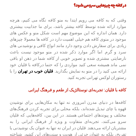
در کافه چه چیزهایی سرو می شود؟
وقتی که به کافه می رویم ایتدا به منو کافه نگاه می کنیم، هرچه
موارد ارائه شده توسط کافه بیشتر باشد، برای ما جذابیت بیشتری
دارد. همان اندازه که این موضوع مهم است شکل منو و عکس های
موجود در منوی کافه هم خیلی اهمیت دارد در کافه ها معمولا چیزهای
زیادی برای سفارش دادن وجود دارد مانند انواع کافی و نوشیدنی های
سرد و گرم. اما اگر موارد ذکر شده در منو موجود نیست باعث
نارضایتی مشتری شده و تصویر خوبی از کافه شما در ذهن او باقی
نمی ماند همیشه سعی کنید مواردی را که حتما درکافه با قلیان خود
ارائه می کنید را در منو به نمایش بگذارید.
قلیان خوب در تهران
را با
رستوران لوکس تهرانی تجربه کنید.
کافه با قلیان: تجربه‌ای نوستالژیک از طعم و فرهنگ ایرانی
کافه‌ها در دنیای مدرن امروزی نه تنها به مکان‌هایی برای نوشیدن
قهوه یا چای تبدیل شده‌اند، بلکه محلی برای تجربه کردن فرهنگ‌های
مختلف و پیوندهای اجتماعی هستند. در این بین، کافه‌هایی که قلیان
سرو می‌کنند، تجربه‌ای متفاوت و ویژه از فرهنگ ایرانی را به
مشتریان ارائه می‌دهند. قلیان در ایران نه تنها به عنوان یک نوشیدنی یا
تفریح، بلکه به عنوان جزئی از هویت و سنت‌های این کشور شناخته