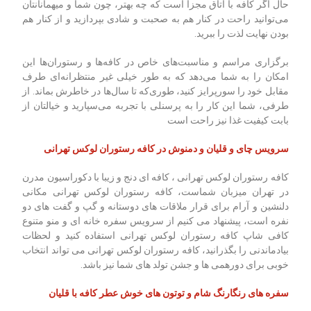
حال اگر کافه با اتاق مجزا است که چه بهتر، چون شما و میهمانانتان
می‌توانید راحت در کنار هم به صحبت و شادی بپردازید و از کنار هم
بودن نهایت لذت را ببرید.
برگزاری مراسم و مناسبت‌های خاص در کافه‌ها و رستوران‌ها این
امکان را به شما می‌دهد که به طور خیلی غیر منتظرانه‌ای طرف
مقابل خود را سورپرایز کنید، طوری‌که تا سال‌ها در خاطرش بماند. از
طرفی، شما این کار را به پرسنلی با تجربه می‌سپارید و خیالتان از
بابت کیفیت غذا نیز راحت است
سرویس چای و قلیان و دمنوش در کافه رستوران لوکس تهرانی
کافه رستوران لوکس تهرانی ، کافه ای دنج و زیبا با دکوراسیون مدرن
در تهران میزبان شماست، کافه رستوران لوکس تهرانی مکانی
دلنشین و آرام برای قرار ملاقات های دوستانه و گپ و گفت های دو
نفره است، پیشنهاد می کنیم از سرویس سفره خانه ای و منو متنوع
کافی شاپ کافه رستوران لوکس تهرانی استفاده کنید و لحظات
بیادماندنی را بگذرانید، کافه رستوران لوکس تهرانی می تواند انتخاب
خوبی برای دورهمی ها و جشن تولد های شما نیز باشد.
سفره های رنگارنگ شام و توتون ‌های خوش عطر کافه با قلیان