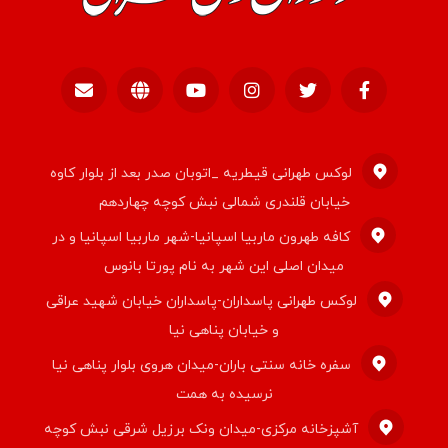
لوکس طهرانی قیطریه _اتوبان صدر بعد از بلوار کاوه
خیابان قلندری شمالی نبش کوچه چهاردهم
کافه طهرون ماربیا اسپانیا-شهر ماربیا اسپانیا و در
میدان اصلی این شهر به نام پورتا بانوس
لوکس طهرانی پاسداران-پاسداران خیابان شهید عراقی
و خیابان پناهی نیا
سفره خانه سنتی باران-میدان هروی بلوار پناهی نیا
نرسیده به همت
آشپزخانه مرکزی-میدان ونک برزیل شرقی نبش کوچه