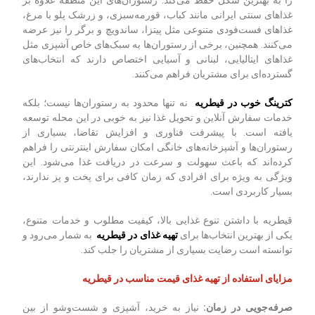
را به بهترین شکل حفظ می‌کند. رستوران‌های این منطقه علاوه بر
غذاهای سنتی ایرانی مانند کباب، قورمه‌سبزی، و زرشک پلو با مرغ،
غذاهای فست‌فودی متنوعی مثل پیتزا، ساندویچ و برگر را نیز عرضه
می‌کنند. همچنین، برخی از رستوران‌ها به سبک‌های خاص آشپزی مثل
غذاهای ایتالیایی، لبنانی و آسیایی اختصاص دارند که انتخاب‌های
گسترده‌ای برای مشتریان فراهم می‌کنند.
کترینگ خوب در قیطریه
نه تنها محدود به رستوران‌ها نیست؛ بلکه
خدمات سفارش آنلاین و تحویل غذا نیز به خوبی در این محله توسعه
یافته است. با پیشرفت فناوری و افزایش تقاضا، بسیاری از
رستوران‌ها و آشپزخانه‌های خانگی امکان سفارش اینترنتی را فراهم
کرده‌اند که باعث سهولت و سرعت در دریافت غذا می‌شود. این
ویژگی به ویژه برای افرادی که زمان کافی برای پخت و پز ندارند،
بسیار کاربردی است.
قیطریه با داشتن تنوع غذایی بالا، کیفیت مطلوب و خدمات متنوع،
یکی از بهترین انتخاب‌ها برای
تهیه غذای در قیطریه
به شمار می‌رود و
توانسته است رضایت بسیاری از مشتریان را جلب کند.
مزایای استفاده از تهیه غذای قیمت مناسب در قیطریه
صرفه‌جویی در زمان
:
نیاز به خرید، آشپزی و شست‌وشو از بین