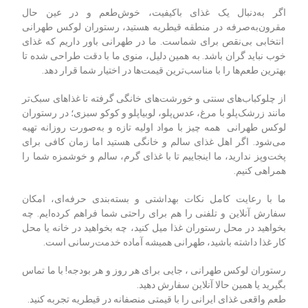
اگر به‌دنبال یک غذای باکیفیت، خوش‌طعم و در عین حال
مقرون‌به‌صرفه در منطقه قیطریه هستید، رستوران لوکس طهرانی
انتخابی بی‌نقص برای شماست. ما در طهرانی باور داریم که غذای
خوب نباید گران باشد. به همین دلیل، منوی ما با دقت طراحی شده تا
بهترین طعم‌ها را با مناسب‌ترین قیمت‌ها در اختیار شما قرار دهد.
از چلوکباب‌های سنتی و خورشت‌های خانگی گرفته تا غذاهای سبک‌تر
مانند زرشک‌پلو با مرغ، عدس‌پلو، لوبیاپلو و کوکو سبزی؛ در رستوران
لوکس طهرانی همه چیز با مواد اولیه تازه و به‌صورت روزانه تهیه
می‌شود. اگر اهل غذای سالم و خانگی هستید اما زمان کافی برای
پخت‌وپز ندارید، ما اینجاییم تا با غذای گرم، سالم و خوشمزه شما را
همراهی کنیم.
ما با رعایت کامل نکات بهداشتی و بسته‌بندی حرفه‌ای، امکان
سفارش آنلاین و تلفنی را هم برای راحتی شما فراهم کرده‌ایم. چه
بخواهید در محل رستوران غذا میل کنید، چه بخواهید در خانه یا محل
کار غذا داشته باشید، طهرانی همیشه آماده خدمت‌رسانی است.
رستوران لوکس طهرانی ، جایی برای هر روز و هر بودجه! با ما تماس
بگیرید یا همین حالا آنلاین سفارش دهید.
طعم واقعی غذای ایرانی را با قیمتی منصفانه در قیطریه تجربه کنید.