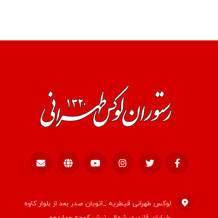
لوکس طهرانی قیطریه _اتوبان صدر بعد از بلوار کاوه
خیابان قلندری شمالی نبش کوچه چهاردهم