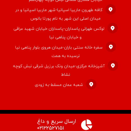
کافه طهرون ماربیا اسپانیا-شهر ماربیا اسپانیا و در
میدان اصلی این شهر به نام پورتا بانوس
لوکس طهرانی پاسداران-پاسداران خیابان شهید عراقی
و خیابان پناهی نیا
سفره خانه سنتی باران-میدان هروی بلوار پناهی نیا
نرسیده به همت
آشپزخانه مرکزی-میدان ونک برزیل شرقی نبش کوچه
نشاط
شعبه عمان مسقط-به زودی
ارسال سریع و داغ
© کپی رایت ۲۰۲۶ قالب اکسترا. راستچین سازی توسط
تیم اکسترا
۰۲۱۲۲۵۲۷۱۵۱