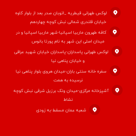
لوکس طهرانی قیطریه _اتوبان صدر بعد از بلوار کاوه
خیابان قلندری شمالی نبش کوچه چهاردهم
کافه طهرون ماربیا اسپانیا-شهر ماربیا اسپانیا و در
میدان اصلی این شهر به نام پورتا بانوس
لوکس طهرانی پاسداران-پاسداران خیابان شهید عراقی
و خیابان پناهی نیا
سفره خانه سنتی باران-میدان هروی بلوار پناهی نیا
نرسیده به همت
آشپزخانه مرکزی-میدان ونک برزیل شرقی نبش کوچه
نشاط
شعبه عمان مسقط-به زودی