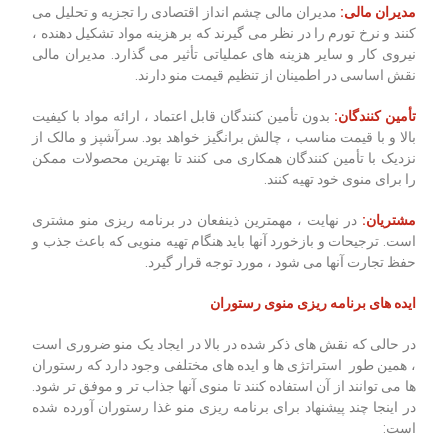
مدیران مالی:
مدیران مالی چشم انداز اقتصادی را تجزیه و تحلیل می
کنند و نرخ تورم را در نظر می گیرند که بر هزینه مواد تشکیل دهنده ،
نیروی کار و سایر هزینه های عملیاتی تأثیر می گذارد. مدیران مالی
نقش اساسی در اطمینان از تنظیم قیمت منو دارند.
تأمین کنندگان:
بدون تأمین کنندگان قابل اعتماد ، ارائه مواد با کیفیت
بالا و با قیمت مناسب ، چالش برانگیز خواهد بود. سرآشپز و مالک از
نزدیک با تأمین کنندگان همکاری می کنند تا بهترین محصولات ممکن
را برای منوی خود تهیه کنند.
مشتریان:
در نهایت ، مهمترین ذینفعان در برنامه ریزی منو مشتری
است. ترجیحات و بازخورد آنها باید هنگام تهیه منویی که باعث جذب و
حفظ تجارت آنها می شود ، مورد توجه قرار گیرد.
ایده های برنامه ریزی منوی رستوران
در حالی که نقش های ذکر شده در بالا در ایجاد یک منو ضروری است
، همین طور استراتژی ها و ایده های مختلفی وجود دارد که رستوران
ها می توانند از آن استفاده کنند تا منوی آنها جذاب تر و موفق تر شود.
در اینجا چند پیشنهاد برای برنامه ریزی منو غذا رستوران آورده شده
است: