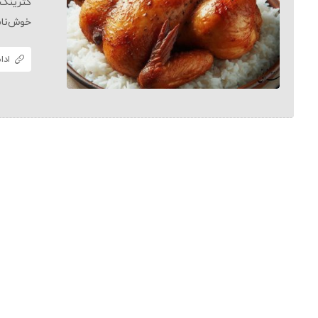
کترینگ 
خوش‌نام
ادا