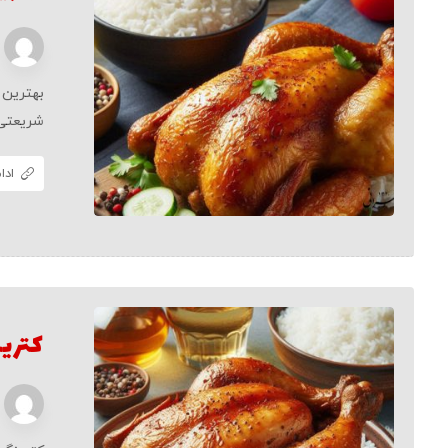
بهترین ت
شریعتی، 
ادا
کتری