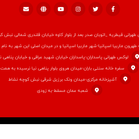
طهرانی قیطریه _اتوبان صدر بعد از بلوار کاوه خیابان قلندری شمالی نبش ک
 طهرون ماربیا اسپانیا-شهر ماربیا اسپانیا و در میدان اصلی این شهر به نام 
لوکس طهرانی پاسداران-پاسداران خیابان شهید عراقی و خیابان پناهی نی
سفره خانه سنتی باران-میدان هروی بلوار پناهی نیا نرسیده به همت
آشپزخانه مرکزی-میدان ونک برزیل شرقی نبش کوچه نشاط
شعبه عمان مسقط-به زودی
© کپی رایت ۲۰۲۶ قالب اکسترا. راستچین سازی توسط
تیم اکسترا